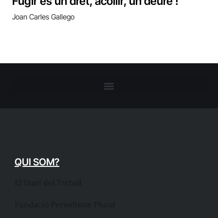
Fugir és un dret, acollir, un deure !
Joan Carles Gallego
QUI SOM?
El Diari del Treball
Fundació Periodisme Plural