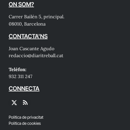
ON SOM?
Carrer Bailén 5, principal.
08010, Barcelona
CONTACTA'NS
Joan Cascante Agudo
redaccio@diaritreball.cat
Telèfon:
932 311 247
CONNECTA
X
RSS
(Twitter)
Política de privacitat
Política de cookies