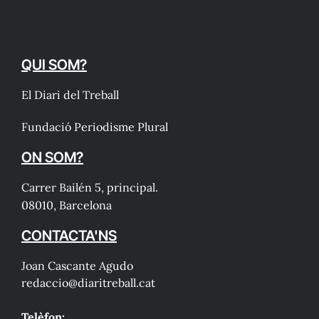
QUI SOM?
El Diari del Treball
Fundació Periodisme Plural
ON SOM?
Carrer Bailén 5, principal.
08010, Barcelona
CONTACTA'NS
Joan Cascante Agudo
redaccio@diaritreball.cat
Telèfon: