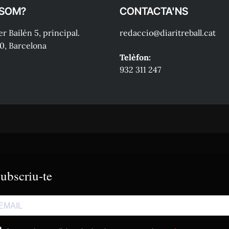
 SOM?
CONTACTA'NS
r Bailén 5, principal.
redaccio@diaritreball.cat
0, Barcelona
Telèfon:
932 311 247