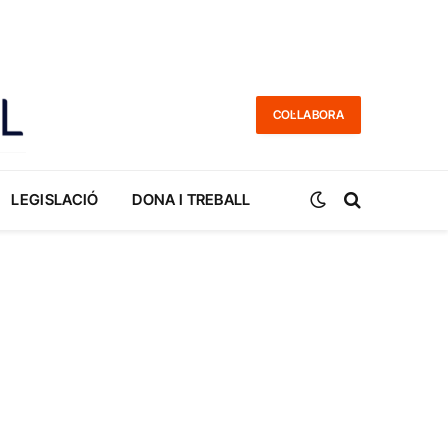
COL·LABORA
LEGISLACIÓ
DONA I TREBALL