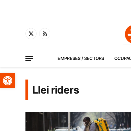
X
RSS
(Twitter)
EMPRESES / SECTORS
OCUPA
Obre la barra d'eines
Llei riders