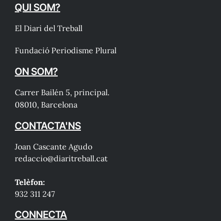
QUI SOM?
El Diari del Treball
Fundació Periodisme Plural
ON SOM?
Carrer Bailén 5, principal.
08010, Barcelona
CONTACTA'NS
Joan Cascante Agudo
redaccio@diaritreball.cat
Telèfon:
932 311 247
CONNECTA