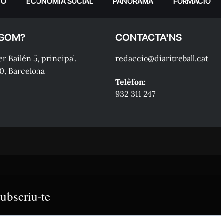
IÓ
ECONOMIA SOCIAL
PANORAMA
FORMACIÓ
 SOM?
CONTACTA'NS
r Bailén 5, principal.
redaccio@diaritreball.cat
0, Barcelona
Telèfon:
932 311 247