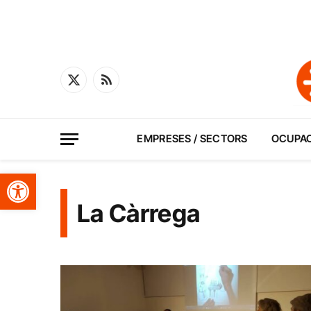
X
RSS
(Twitter)
EMPRESES / SECTORS
OCUPA
Obre la barra d'eines
La Càrrega