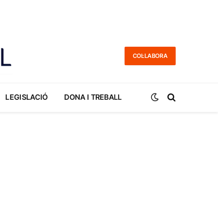
COL·LABORA
LEGISLACIÓ
DONA I TREBALL