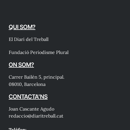
QUI SOM?
El Diari del Treball
Fundació Periodisme Plural
ON SOM?
Carrer Bailén 5, principal.
08010, Barcelona
CONTACTA'NS
Joan Cascante Agudo
redaccio@diaritreball.cat
Telèfon: