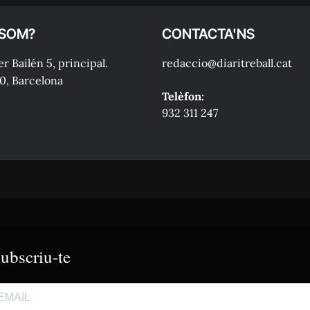
 SOM?
CONTACTA'NS
r Bailén 5, principal.
redaccio@diaritreball.cat
0, Barcelona
Telèfon:
932 311 247