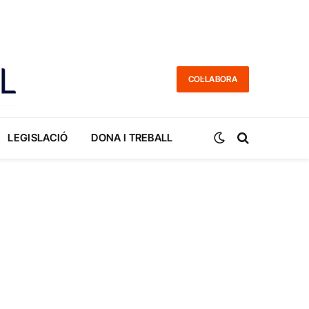
COL·LABORA
LEGISLACIÓ
DONA I TREBALL