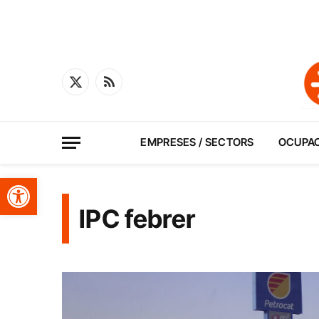
X
RSS
(Twitter)
EMPRESES / SECTORS
OCUPA
Obre la barra d'eines
IPC febrer