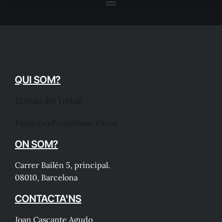
QUI SOM?
El Diari del Treball
Fundació Periodisme Plural
ON SOM?
Carrer Bailén 5, principal.
08010, Barcelona
CONTACTA'NS
Joan Cascante Agudo