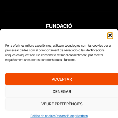
FUNDACIÓ
PERIODISME
PLURAL
Per a oferir les millors experiències, utilitzem tecnologies com les cookies per a
processar dades com el comportament de navegació o les identificacions
úniques en aquest lloc. No consentir o retirar el consentiment, pot afectar
negativament unes certes característiques i funcions.
ACCEPTAR
DENEGAR
VEURE PREFERÈNCIES
Diari del Treball, 2026
Política de cookies
Declaració de privadesa