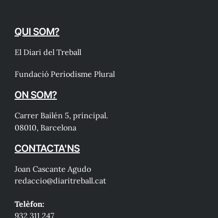
QUI SOM?
El Diari del Treball
Fundació Periodisme Plural
ON SOM?
Carrer Bailén 5, principal.
08010, Barcelona
CONTACTA'NS
Joan Cascante Agudo
redaccio@diaritreball.cat
Telèfon:
932 311 247