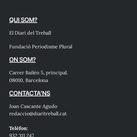
QUI SOM?
El Diari del Treball
Fundació Periodisme Plural
ON SOM?
Carrer Bailén 5, principal.
08010, Barcelona
CONTACTA'NS
Joan Cascante Agudo
redaccio@diaritreball.cat
Telèfon:
932 311 247