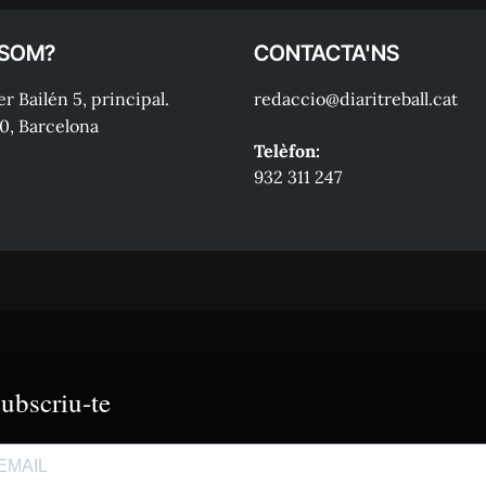
 SOM?
CONTACTA'NS
r Bailén 5, principal.
redaccio@diaritreball.cat
0, Barcelona
Telèfon:
932 311 247