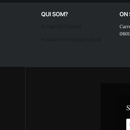
QUI SOM?
ON
El Diari del Treball
Carre
0801
Fundació Periodisme Plural