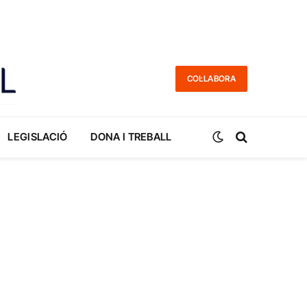
COL·LABORA
LEGISLACIÓ
DONA I TREBALL