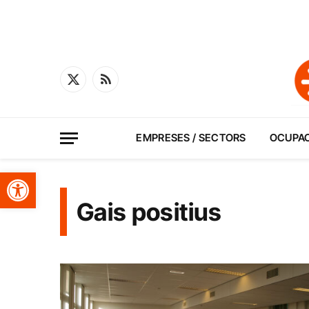
X
RSS
(Twitter)
EMPRESES / SECTORS
OCUPA
Obre la barra d'eines
Gais positius