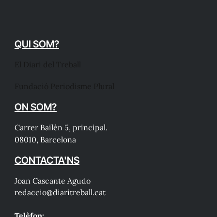
QUI SOM?
El Diari del Treball
Fundació Periodisme Plural
ON SOM?
Carrer Bailén 5, principal.
08010, Barcelona
CONTACTA'NS
Joan Cascante Agudo
redaccio@diaritreball.cat
Telèfon: