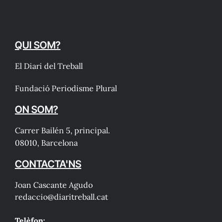
QUI SOM?
El Diari del Treball
Fundació Periodisme Plural
ON SOM?
Carrer Bailén 5, principal.
08010, Barcelona
CONTACTA'NS
Joan Cascante Agudo
redaccio@diaritreball.cat
Telèfon: