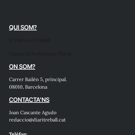
QUI SOM?
El Diari del Treball
Fundació Periodisme Plural
ON SOM?
Carrer Bailén 5, principal.
08010, Barcelona
CONTACTA'NS
Joan Cascante Agudo
redaccio@diaritreball.cat
Telèfon: