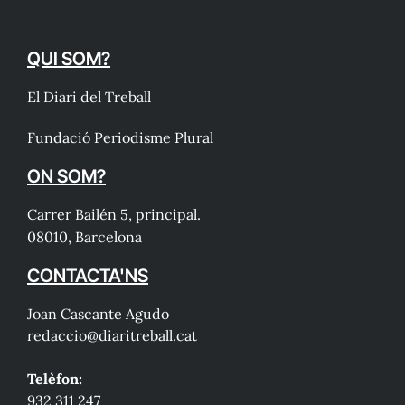
QUI SOM?
El Diari del Treball
Fundació Periodisme Plural
ON SOM?
Carrer Bailén 5, principal.
08010, Barcelona
CONTACTA'NS
Joan Cascante Agudo
redaccio@diaritreball.cat
Telèfon:
932 311 247