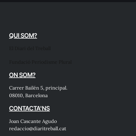
QUI SOM?
El Diari del Treball
Fundació Periodisme Plural
ON SOM?
Carrer Bailén 5, principal.
08010, Barcelona
CONTACTA'NS
Joan Cascante Agudo
redaccio@diaritreball.cat