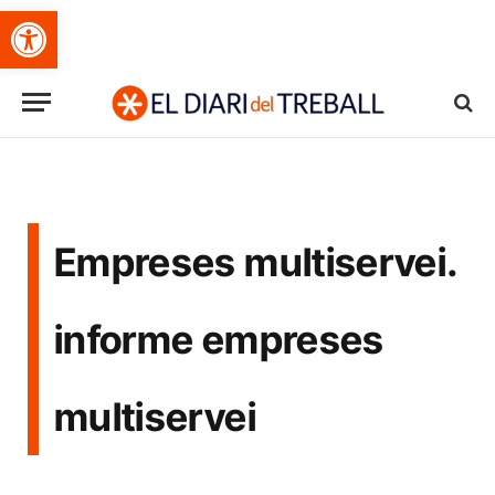
Obre la barra d'eines
Empreses multiservei.
informe empreses
multiservei