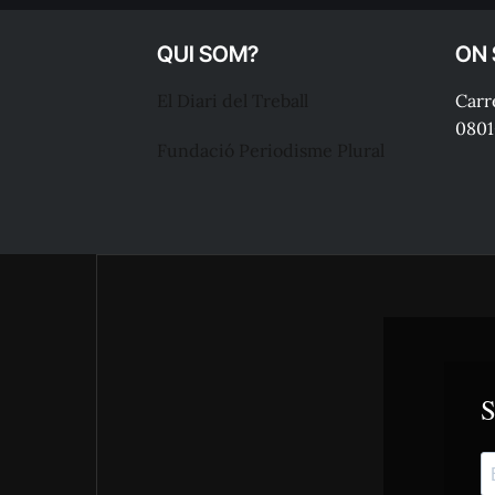
QUI SOM?
ON
El Diari del Treball
Carre
0801
Fundació Periodisme Plural