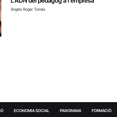
L’ADN del pedagog a l’empresa
Àngels Roger Tomás
i
IÓ
ECONOMIA SOCIAL
PANORAMA
FORMACIÓ