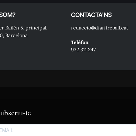
 SOM?
CONTACTA'NS
r Bailén 5, principal.
redaccio@diaritreball.cat
0, Barcelona
Telèfon:
932 311 247