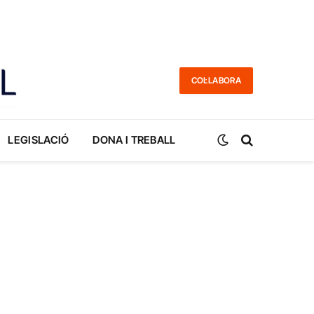
COL·LABORA
LEGISLACIÓ
DONA I TREBALL