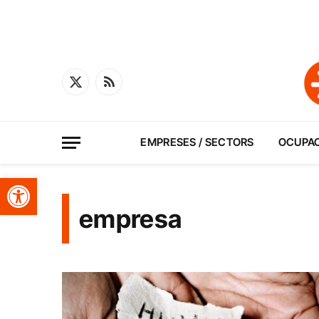
X
RSS
(Twitter)
EMPRESES / SECTORS
OCUPA
Obre la barra d'eines
empresa