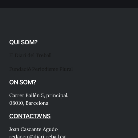
QUI SOM?
El Diari del Treball
Fundació Periodisme Plural
ON SOM?
Carrer Bailén 5, principal.
08010, Barcelona
CONTACTA'NS
Joan Cascante Agudo
redaccio@diaritreball.cat