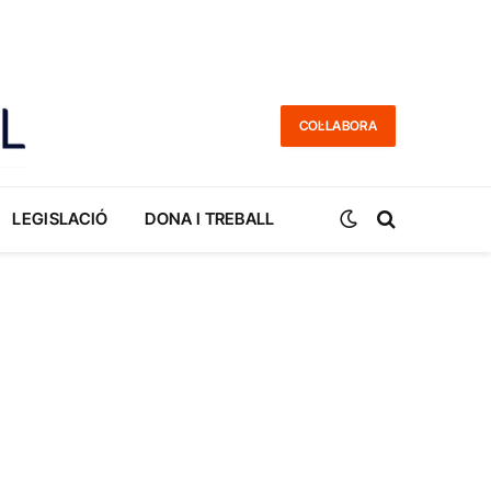
COL·LABORA
LEGISLACIÓ
DONA I TREBALL