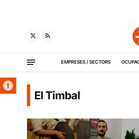
X
RSS
(Twitter)
EMPRESES / SECTORS
OCUPA
Obre la barra d'eines
El Timbal