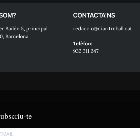
 SOM?
CONTACTA'NS
r Bailén 5, principal.
redaccio@diaritreball.cat
0, Barcelona
Telèfon:
932 311 247