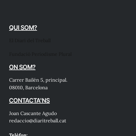
QUI SOM?
El Diari del Treball
Fundació Periodisme Plural
ON SOM?
Carrer Bailén 5, principal.
08010, Barcelona
CONTACTA'NS
Joan Cascante Agudo
redaccio@diaritreball.cat
Telèfon: