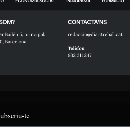
IÓ
ECONOMIA SOCIAL
PANORAMA
FORMACIÓ
 SOM?
CONTACTA'NS
r Bailén 5, principal.
redaccio@diaritreball.cat
0, Barcelona
Telèfon:
932 311 247