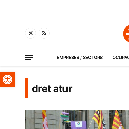
X
RSS
(Twitter)
EMPRESES / SECTORS
OCUPA
Obre la barra d'eines
dret atur