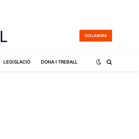
COL·LABORA
LEGISLACIÓ
DONA I TREBALL