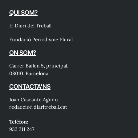
QUI SOM?
El Diari del Treball
Fundació Periodisme Plural
ON SOM?
Carrer Bailén 5, principal.
08010, Barcelona
CONTACTA'NS
Joan Cascante Agudo
redaccio@diaritreball.cat
Telèfon:
932 311 247