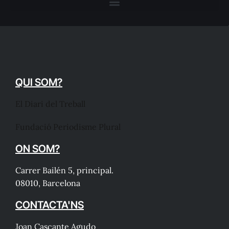
QUI SOM?
El Diari del Treball
Fundació Periodisme Plural
ON SOM?
Carrer Bailén 5, principal.
08010, Barcelona
CONTACTA'NS
Joan Cascante Agudo