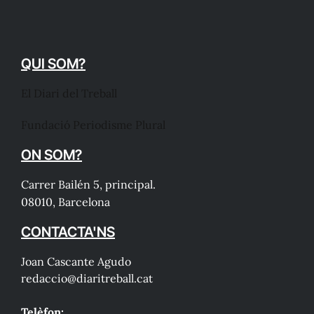
QUI SOM?
El Diari del Treball
Fundació Periodisme Plural
ON SOM?
Carrer Bailén 5, principal.
08010, Barcelona
CONTACTA'NS
Joan Cascante Agudo
redaccio@diaritreball.cat
Telèfon: