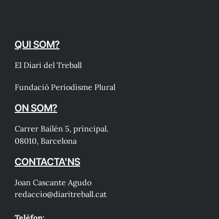
QUI SOM?
El Diari del Treball
Fundació Periodisme Plural
ON SOM?
Carrer Bailén 5, principal.
08010, Barcelona
CONTACTA'NS
Joan Cascante Agudo
redaccio@diaritreball.cat
Telèfon: