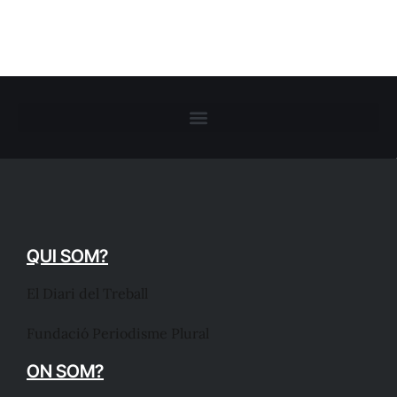
QUI SOM?
El Diari del Treball
Fundació Periodisme Plural
ON SOM?