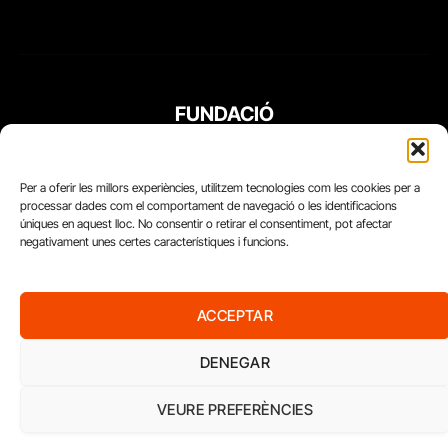
FUNDACIÓ
PERIODISME
PLURAL
Per a oferir les millors experiències, utilitzem tecnologies com les cookies per a
processar dades com el comportament de navegació o les identificacions
úniques en aquest lloc. No consentir o retirar el consentiment, pot afectar
negativament unes certes característiques i funcions.
ACCEPTAR
DENEGAR
VEURE PREFERÈNCIES
Diari del Treball, 2026