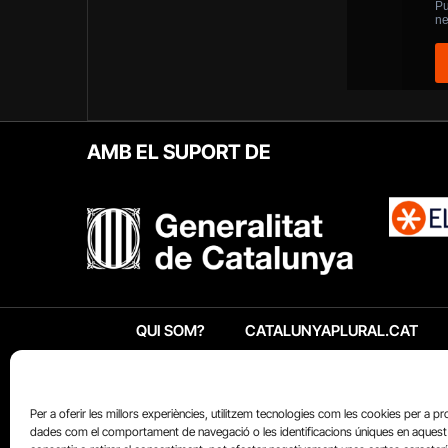
AMB EL SUPORT DE
QUI SOM?
CATALUNYAPLURAL.CAT
Per a oferir les millors experiències, utilitzem tecnologies com les cookies per a p
dades com el comportament de navegació o les identificacions úniques en aquest 