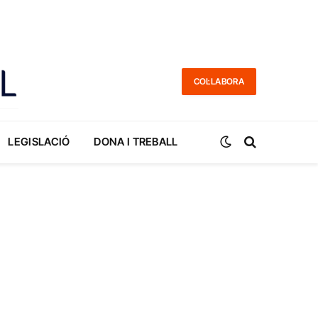
COL·LABORA
LEGISLACIÓ
DONA I TREBALL