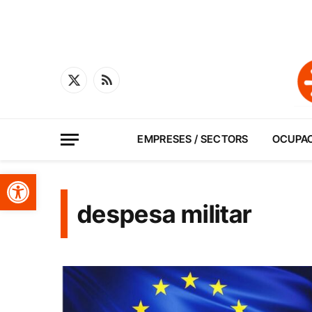
X
RSS
(Twitter)
EMPRESES / SECTORS
OCUPA
Obre la barra d'eines
despesa militar