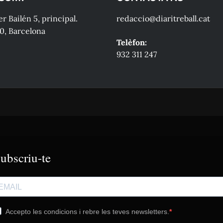
r Bailén 5, principal.
redaccio@diaritreball.cat
0, Barcelona
Telèfon:
932 311 247