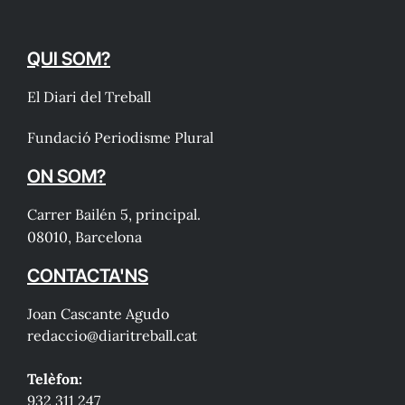
QUI SOM?
El Diari del Treball
Fundació Periodisme Plural
ON SOM?
Carrer Bailén 5, principal.
08010, Barcelona
CONTACTA'NS
Joan Cascante Agudo
redaccio@diaritreball.cat
Telèfon:
932 311 247