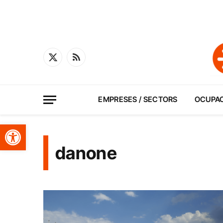
X
RSS
(Twitter)
EMPRESES / SECTORS
OCUPA
Obre la barra d'eines
danone