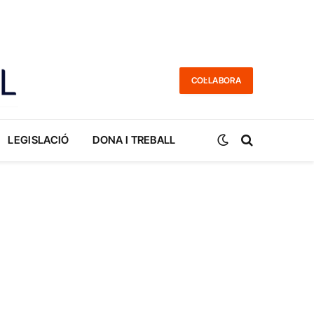
COL·LABORA
LEGISLACIÓ
DONA I TREBALL