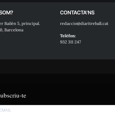
 SOM?
CONTACTA'NS
r Bailén 5, principal.
redaccio@diaritreball.cat
0, Barcelona
Telèfon:
932 311 247