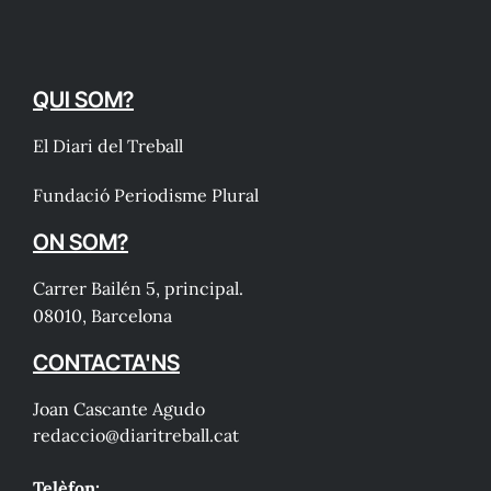
QUI SOM?
El Diari del Treball
Fundació Periodisme Plural
ON SOM?
Carrer Bailén 5, principal.
08010, Barcelona
CONTACTA'NS
Joan Cascante Agudo
redaccio@diaritreball.cat
Telèfon: