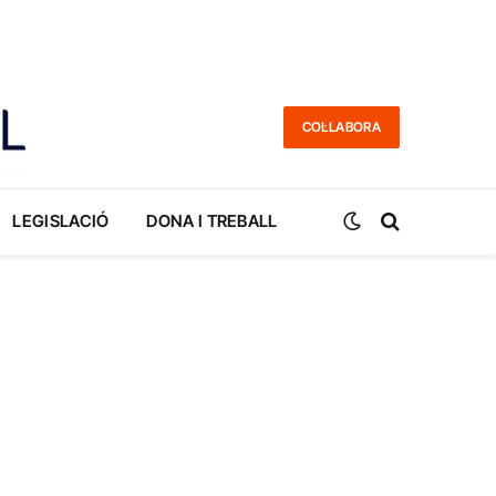
COL·LABORA
LEGISLACIÓ
DONA I TREBALL