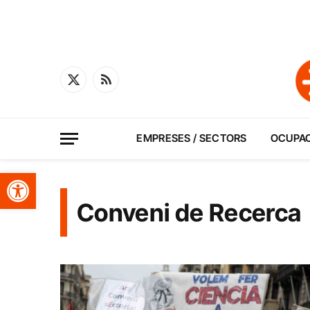
X
RSS
(Twitter)
EMPRESES / SECTORS
OCUPA
Obre la barra d'eines
Conveni de Recerca