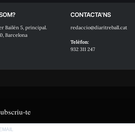
 SOM?
CONTACTA'NS
r Bailén 5, principal.
redaccio@diaritreball.cat
0, Barcelona
Telèfon:
932 311 247