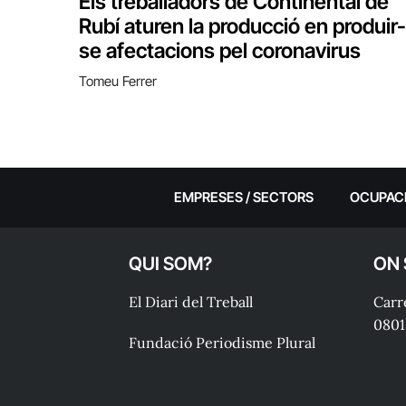
Els treballadors de Continental de
Rubí aturen la producció en produir-
se afectacions pel coronavirus
Tomeu Ferrer
EMPRESES / SECTORS
OCUPAC
QUI SOM?
ON
El Diari del Treball
Carre
0801
Fundació Periodisme Plural