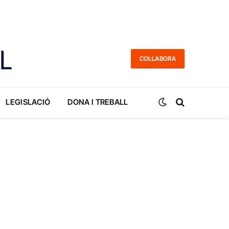
COL·LABORA
LEGISLACIÓ
DONA I TREBALL