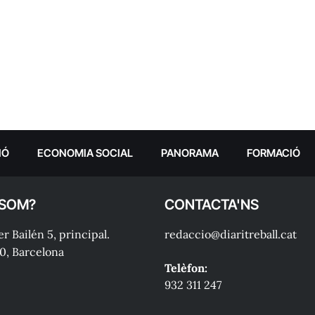
IÓ
ECONOMIA SOCIAL
PANORAMA
FORMACIÓ
 SOM?
CONTACTA'NS
r Bailén 5, principal.
redaccio@diaritreball.cat
0, Barcelona
Telèfon:
932 311 247