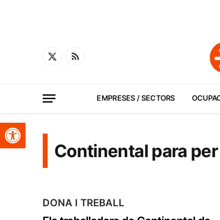
X
RSS
(Twitter)
EMPRESES / SECTORS
OCUPA
Obre la barra d'eines
Continental para per
DONA I TREBALL