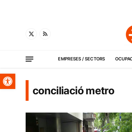
X
RSS
(Twitter)
EMPRESES / SECTORS
OCUPA
Obre la barra d'eines
conciliació metro