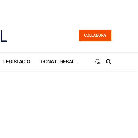
COL·LABORA
LEGISLACIÓ
DONA I TREBALL