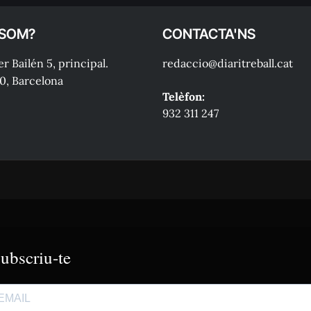
 SOM?
CONTACTA'NS
r Bailén 5, principal.
redaccio@diaritreball.cat
0, Barcelona
Telèfon:
932 311 247