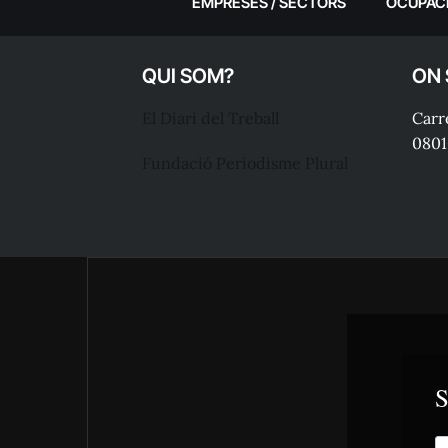
EMPRESES / SECTORS
OCUPAC
QUI SOM?
ON
El Diari del Treball
Carre
0801
Fundació Periodisme Plural