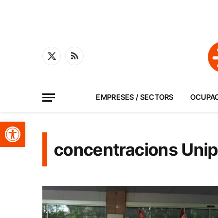
X
RSS
(Twitter)
EMPRESES / SECTORS
OCUPA
Obre la barra d'eines
concentracions Unip