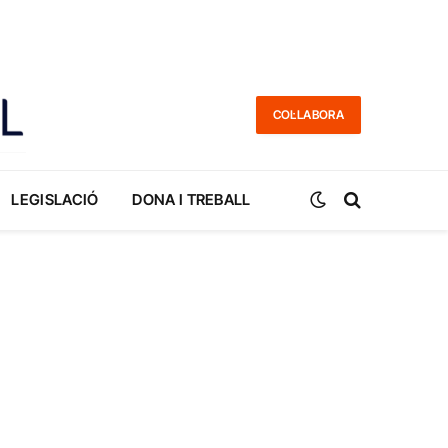
COL·LABORA
LEGISLACIÓ
DONA I TREBALL