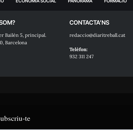
IÓ
ECONOMIA SOCIAL
PANORAMA
FORMACIÓ
 SOM?
CONTACTA'NS
r Bailén 5, principal.
redaccio@diaritreball.cat
0, Barcelona
Telèfon:
932 311 247