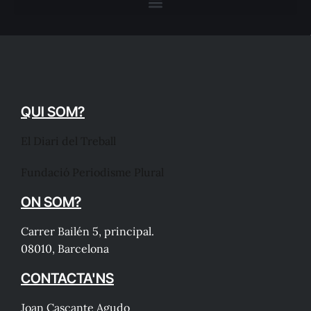
QUI SOM?
El Diari del Treball
Fundació Periodisme Plural
ON SOM?
Carrer Bailén 5, principal.
08010, Barcelona
CONTACTA'NS
Joan Cascante Agudo