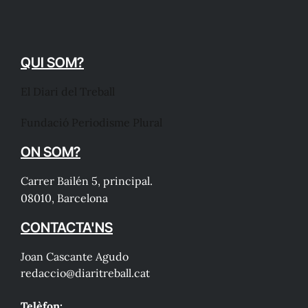
QUI SOM?
El Diari del Treball
Fundació Periodisme Plural
ON SOM?
Carrer Bailén 5, principal.
08010, Barcelona
CONTACTA'NS
Joan Cascante Agudo
redaccio@diaritreball.cat
Telèfon: