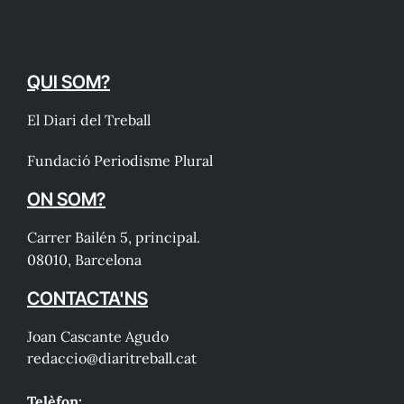
QUI SOM?
El Diari del Treball
Fundació Periodisme Plural
ON SOM?
Carrer Bailén 5, principal.
08010, Barcelona
CONTACTA'NS
Joan Cascante Agudo
redaccio@diaritreball.cat
Telèfon: