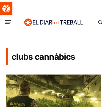
Obre la barra d'eines
clubs cannàbics