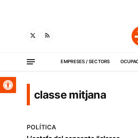
X
RSS
(Twitter)
EMPRESES / SECTORS
OCUPA
Obre la barra d'eines
classe mitjana
POLÍTICA