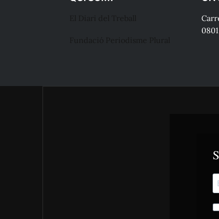
El Diari del Treball
Carre
0801
Fundació Periodisme Plural