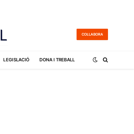
COL·LABORA
LEGISLACIÓ
DONA I TREBALL