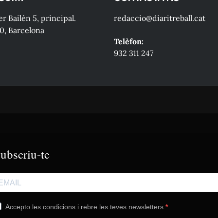
r Bailén 5, principal.
redaccio@diaritreball.cat
0, Barcelona
Telèfon:
932 311 247