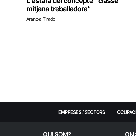
L’estafa del concepte “classe
mitjana treballadora”
Arantxa Tirado
EMPRESES / SECTORS
OCUPAC
QUI SOM?
ON