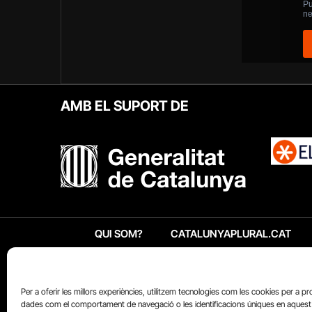
AMB EL SUPORT DE
QUI SOM?
CATALUNYAPLURAL.CAT
Per a oferir les millors experiències, utilitzem tecnologies com les cookies per a p
dades com el comportament de navegació o les identificacions úniques en aquest 