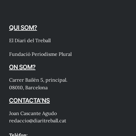
QUI SOM?
El Diari del Treball
Fundació Periodisme Plural
ON SOM?
Carrer Bailén 5, principal.
08010, Barcelona
CONTACTA'NS
Joan Cascante Agudo
redaccio@diaritreball.cat
Telèfon: