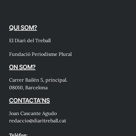
QUI SOM?
El Diari del Treball
Fundació Periodisme Plural
ON SOM?
Carrer Bailén 5, principal.
08010, Barcelona
CONTACTA'NS
Joan Cascante Agudo
redaccio@diaritreball.cat
Telèfon: