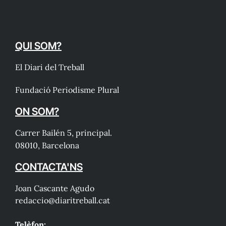
QUI SOM?
El Diari del Treball
Fundació Periodisme Plural
ON SOM?
Carrer Bailén 5, principal.
08010, Barcelona
CONTACTA'NS
Joan Cascante Agudo
redaccio@diaritreball.cat
Telèfon: