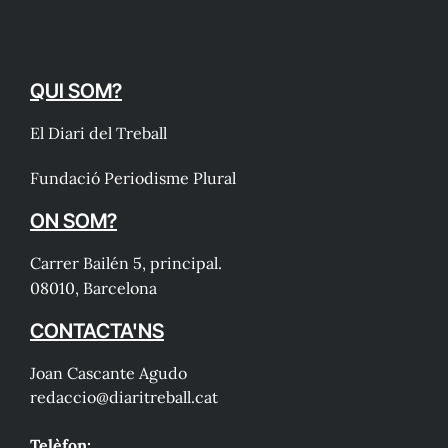
QUI SOM?
El Diari del Treball
Fundació Periodisme Plural
ON SOM?
Carrer Bailén 5, principal.
08010, Barcelona
CONTACTA'NS
Joan Cascante Agudo
redaccio@diaritreball.cat
Telèfon: