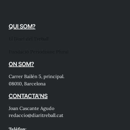
QUI SOM?
El Diari del Treball
Fundació Periodisme Plural
ON SOM?
Carrer Bailén 5, principal.
08010, Barcelona
CONTACTA'NS
Joan Cascante Agudo
redaccio@diaritreball.cat
Telèfon: