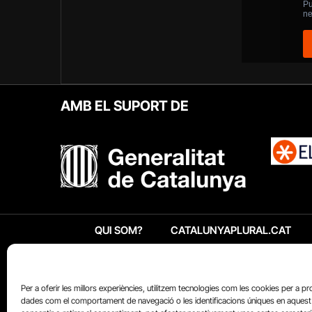
AMB EL SUPORT DE
QUI SOM?
CATALUNYAPLURAL.CAT
Per a oferir les millors experiències, utilitzem tecnologies com les cookies per a p
dades com el comportament de navegació o les identificacions úniques en aquest 