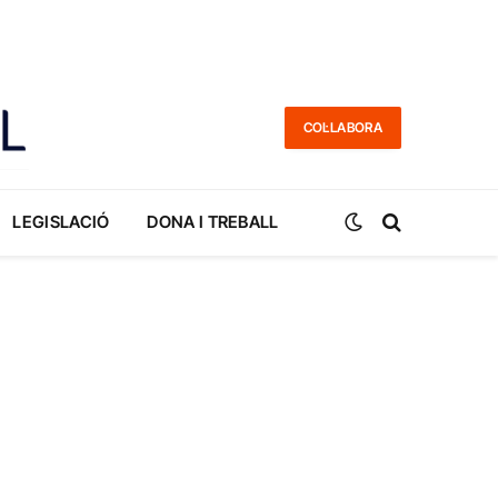
COL·LABORA
LEGISLACIÓ
DONA I TREBALL