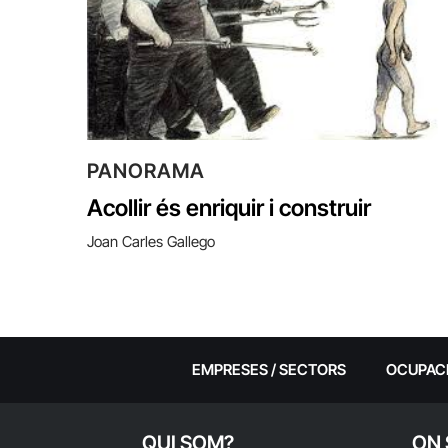
PANORAMA
Acollir és enriquir i construir
Joan Carles Gallego
EMPRESES / SECTORS
OCUPAC
QUI SOM?
ON