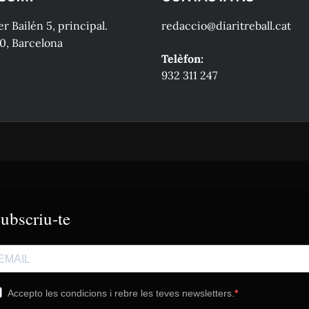
r Bailén 5, principal.
redaccio@diaritreball.cat
0, Barcelona
Telèfon:
932 311 247