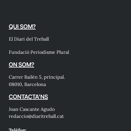
QUI SOM?
El Diari del Treball
Fundació Periodisme Plural
ON SOM?
Carrer Bailén 5, principal.
08010, Barcelona
CONTACTA'NS
Joan Cascante Agudo
redaccio@diaritreball.cat
Telèfon: