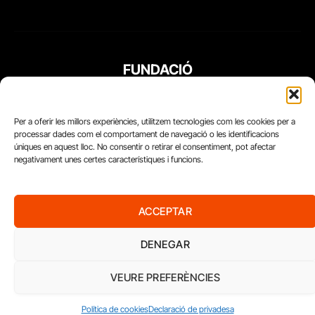
FUNDACIÓ
PERIODISME
PLURAL
Per a oferir les millors experiències, utilitzem tecnologies com les cookies per a
processar dades com el comportament de navegació o les identificacions
úniques en aquest lloc. No consentir o retirar el consentiment, pot afectar
negativament unes certes característiques i funcions.
ACCEPTAR
DENEGAR
VEURE PREFERÈNCIES
Diari del Treball, 2026
Política de cookies
Declaració de privadesa