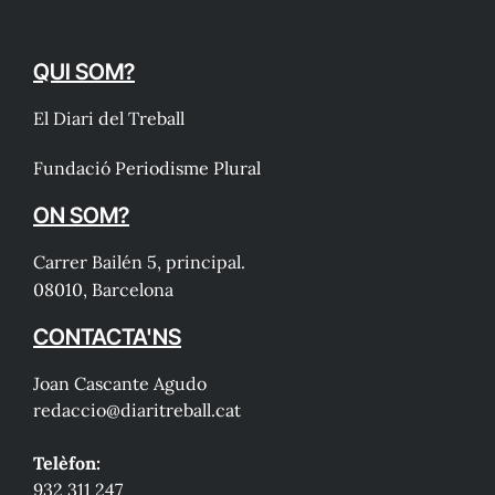
QUI SOM?
El Diari del Treball
Fundació Periodisme Plural
ON SOM?
Carrer Bailén 5, principal.
08010, Barcelona
CONTACTA'NS
Joan Cascante Agudo
redaccio@diaritreball.cat
Telèfon:
932 311 247