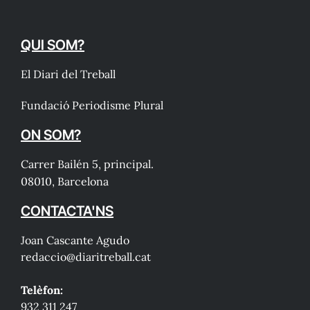
QUI SOM?
El Diari del Treball
Fundació Periodisme Plural
ON SOM?
Carrer Bailén 5, principal.
08010, Barcelona
CONTACTA'NS
Joan Cascante Agudo
redaccio@diaritreball.cat
Telèfon:
932 311 247